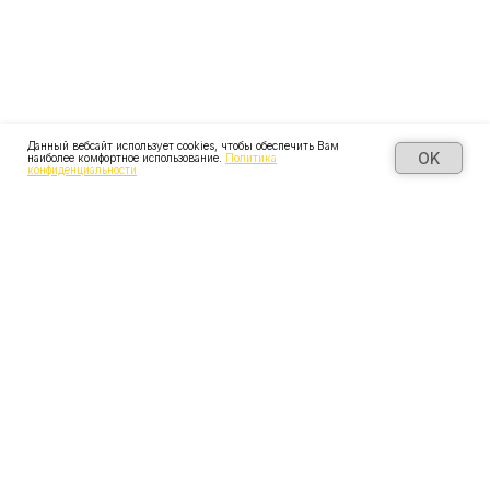
Данный вебсайт использует cookies, чтобы обеспечить Вам
OK
наиболее комфортное использование.
Политика
конфиденциальности
Свяжитесь с нами
удобным способом: