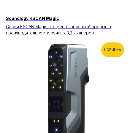
Scanology KSCAN Magic
Серия KSCAN Magic это революционный прорыв в
производительности ручных 3Д-сканеров
НОВИНКА