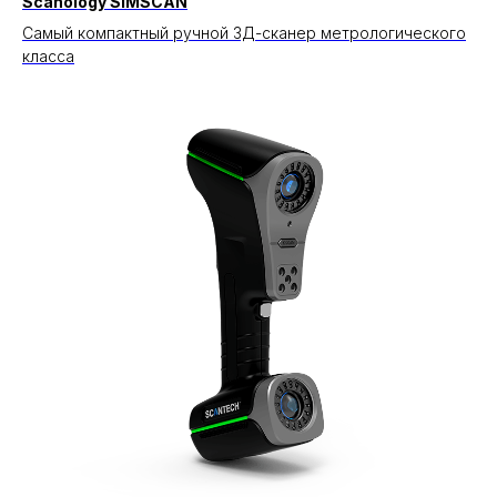
Scanology SIMSCAN
Cамый компактный ручной 3Д-сканер метрологического
класса