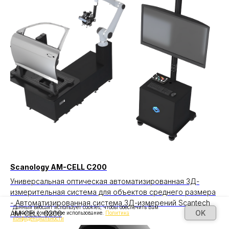
Scanology AM-CELL C200
Универсальная оптическая автоматизированная 3Д-
измерительная система для объектов среднего размера
- Автоматизированная система 3Д-измерений Scantech
Данный вебсайт использует cookies, чтобы обеспечить Вам
OK
AM-CELL C200
наиболее комфортное использование.
Политика
конфиденциальности